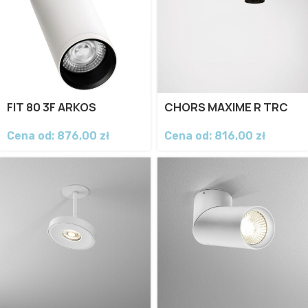
FIT 80 3F ARKOS
CHORS MAXIME R TRC
Cena od:
876,00
zł
Cena od:
816,00
zł