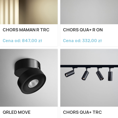
CHORS MAMAN R TRC
CHORS QUA+ R ON
Cena od:
847,00
zł
Cena od:
332,00
zł
QRLED MOVE
CHORS QUA+ TRC