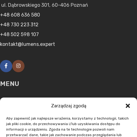
ul. Dąbrowskiego 301, 60-406 Poznań
+48 608 636 580
+48 730 223 312
+48 502 598 107
kontakt@lumens.expert
MENU
O nas
Zarządzaj zgodą
Oferta
Aktualności
Aby zapewnić jak najlepsze wrażenia, korzystamy z technologii, takich
jak pliki cookie, do przechowywania i/lub uzyskiwania dostępu do
Kontakt
informacji o urządzeniu. Zgoda na te technologie pozwoli nam
przetwarzać dane, takie jak zachowanie podczas przeglądania lub