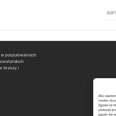
AQF
ą w poszukiwaniach
nowatorskich
w branży i
Aby zapewnić
cookie, do 
Zgoda na te
podczas prz
zgody lub w