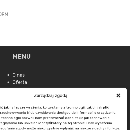
ORM
MENU
O nas
Oferta
Aktualności
Zarządzaj zgodą
Kontakt
 jak najlepsze wrażenia, korzystamy z technologii, takich jak pliki
przechowywania i/lub uzyskiwania dostępu do informacji o urządzeniu.
 technologie pozwoli nam przetwarzać dane, takie jak zachowanie
eglądania lub unikalne identyfikatory na tej stronie. Brak wyrażenia
ycofanie zgody może niekorzystnie wpłynąć na niektóre cechy i funkcje.