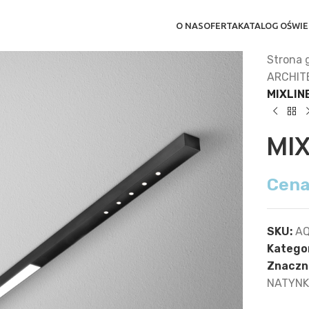
O NAS
OFERTA
KATALOG OŚWIE
Strona 
ARCHIT
MIXLIN
MI
Cena
SKU:
AQ
Kategor
Znaczni
NATYN