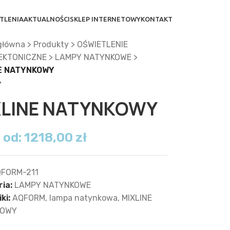
TLENIA
AKTUALNOŚCI
SKLEP INTERNETOWY
KONTAKT
główna
>
Produkty
>
OŚWIETLENIE
EKTONICZNE
>
LAMPY NATYNKOWE
>
E NATYNKOWY
XLINE NATYNKOWY
 od:
1218,00
zł
FORM-211
ia:
LAMPY NATYNKOWE
ki:
AQFORM
,
lampa natynkowa
,
MIXLINE
KOWY