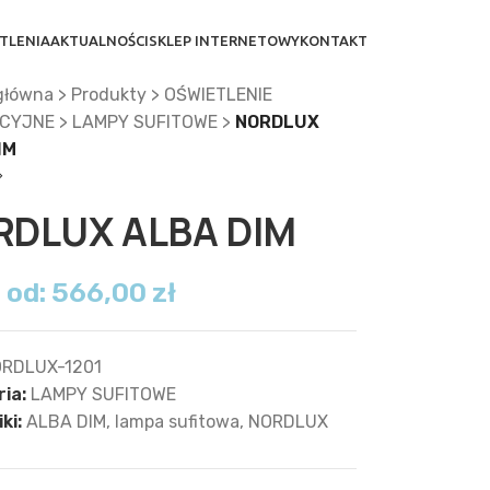
TLENIA
AKTUALNOŚCI
SKLEP INTERNETOWY
KONTAKT
główna
>
Produkty
>
OŚWIETLENIE
CYJNE
>
LAMPY SUFITOWE
>
NORDLUX
IM
RDLUX ALBA DIM
 od:
566,00
zł
RDLUX-1201
ia:
LAMPY SUFITOWE
ki:
ALBA DIM
,
lampa sufitowa
,
NORDLUX