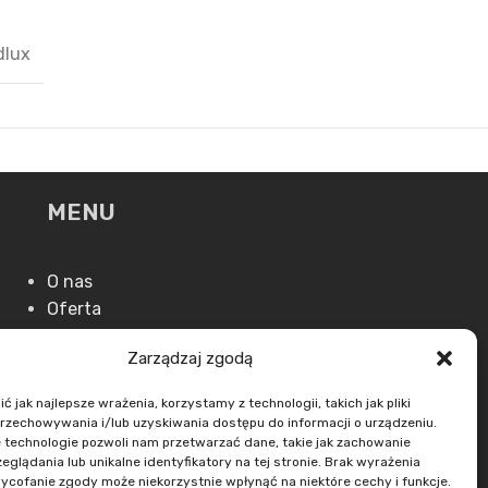
dlux
MENU
O nas
Oferta
Aktualności
Zarządzaj zgodą
Kontakt
 jak najlepsze wrażenia, korzystamy z technologii, takich jak pliki
przechowywania i/lub uzyskiwania dostępu do informacji o urządzeniu.
 technologie pozwoli nam przetwarzać dane, takie jak zachowanie
eglądania lub unikalne identyfikatory na tej stronie. Brak wyrażenia
ycofanie zgody może niekorzystnie wpłynąć na niektóre cechy i funkcje.