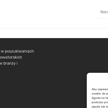
Nor
ą w poszukiwaniach
nowatorskich
w branży i
Aby zapewnić
cookie, do 
Zgoda na te
podczas prz
zgody lub w