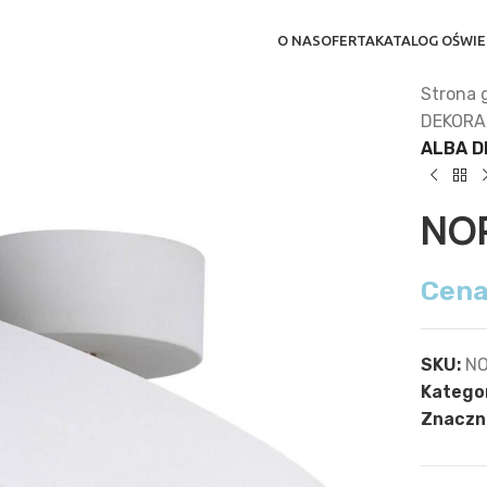
O NAS
OFERTA
KATALOG OŚWIE
Strona 
DEKORA
ALBA D
NO
Cena
SKU:
NO
Kategor
Znaczni