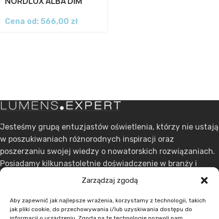
NORDLUX ALBA DIM
Cena od:
566,00
zł
Jesteśmy grupą entuzjastów oświetlenia, którzy nie ustają
w poszukiwaniach różnorodnych inspiracji oraz
poszerzaniu swojej wiedzy o nowatorskich rozwiązaniach.
Posiadamy kilkunastoletnie doświadczenie w branży i
stawiamy na ciągły rozwój.
Zarządzaj zgodą
ul. Dąbrowskiego 301, 60-406 Poznań
Aby zapewnić jak najlepsze wrażenia, korzystamy z technologii, takich
jak pliki cookie, do przechowywania i/lub uzyskiwania dostępu do
+48 608 636 580
informacji o urządzeniu. Zgoda na te technologie pozwoli nam