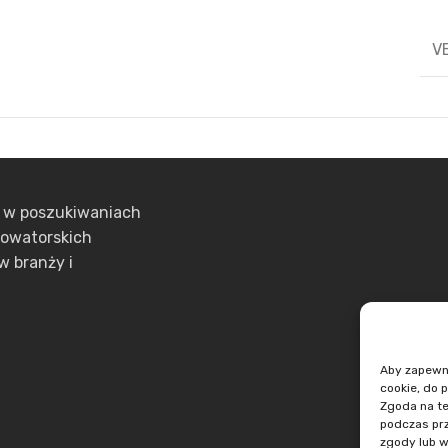
V
ą w poszukiwaniach
nowatorskich
w branży i
Aby zapewnić
cookie, do 
Zgoda na te
podczas prz
zgody lub w