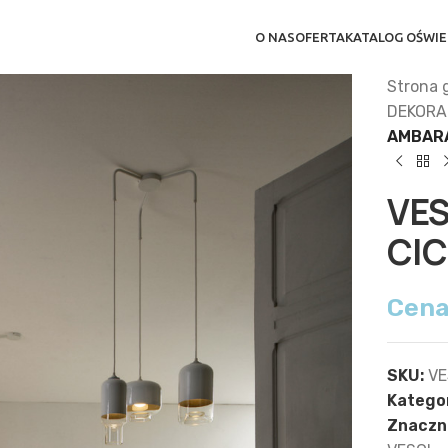
O NAS
OFERTA
KATALOG OŚWIE
Strona 
DEKORA
AMBARA
VE
CI
Cena
SKU:
VE
Kategor
Znaczni