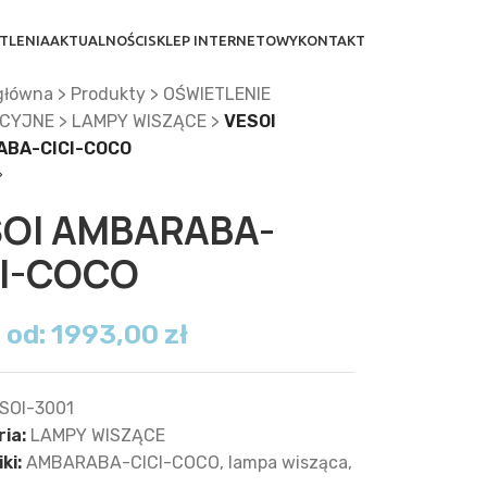
TLENIA
AKTUALNOŚCI
SKLEP INTERNETOWY
KONTAKT
główna
>
Produkty
>
OŚWIETLENIE
CYJNE
>
LAMPY WISZĄCE
>
VESOI
BA-CICI-COCO
SOI AMBARABA-
CI-COCO
 od:
1993,00
zł
SOI-3001
ia:
LAMPY WISZĄCE
ki:
AMBARABA-CICI-COCO
,
lampa wisząca
,