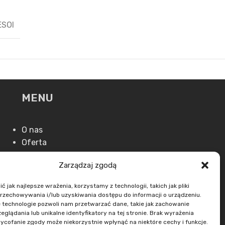
ESOI
MENU
O nas
Oferta
Aktualności
Zarządzaj zgodą
Kontakt
 jak najlepsze wrażenia, korzystamy z technologii, takich jak pliki
przechowywania i/lub uzyskiwania dostępu do informacji o urządzeniu.
 technologie pozwoli nam przetwarzać dane, takie jak zachowanie
eglądania lub unikalne identyfikatory na tej stronie. Brak wyrażenia
ycofanie zgody może niekorzystnie wpłynąć na niektóre cechy i funkcje.