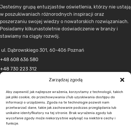
Jesteśmy grupą entuzjastów oświetlenia, którzy nie ustają
w poszukiwaniach różnorodnych inspiracji oraz
poszerzaniu swojej wiedzy o nowatorskich rozwiązaniach.
Posiadamy kilkunastoletnie doświadczenie w branży i
stawiamy na ciągły rozwój.
ul. Dąbrowskiego 301, 60-406 Poznań
+48 608 636 580
+48 730 223 312
+48 502 598 107
Zarządzaj zgodą
kontakt@lumens.expert
Aby zapewnić jak najlepsze wrażenia, korzystamy z technologii, takich
jak pliki cookie, do przechowywania i/lub uzyskiwania dostępu do
informacji o urządzeniu. Zgoda na te technologie pozwoli nam
przetwarzać dane, takie jak zachowanie podczas przeglądania lub
unikalne identyfikatory na tej stronie. Brak wyrażenia zgody lub
wycofanie zgody może niekorzystnie wpłynąć na niektóre cechy i
funkcje.
MENU