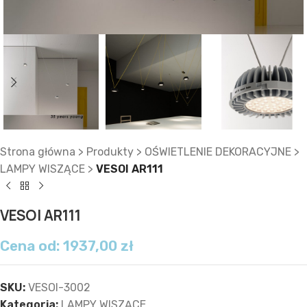
Strona główna
>
Produkty
>
OŚWIETLENIE DEKORACYJNE
>
LAMPY WISZĄCE
>
VESOI AR111
VESOI AR111
Cena od:
1937,00
zł
SKU:
VESOI-3002
Kategoria:
LAMPY WISZĄCE