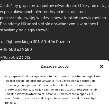
Jesteśmy grupą entuzjastów oświetlenia, którzy nie ustają
w poszukiwaniach różnorodnych inspiracji oraz
poszerzaniu swojej wiedzy o nowatorskich rozwiązaniach.
Posiadamy kilkunastoletnie doświadczenie w branży i
stawiamy na ciągły rozwój.
ul. Dąbrowskiego 301, 60-406 Poznań
+48 608 636 580
+48 730 223 312
+48 502 598 107
Zarządzaj zgodą
kontakt@lumens.expert
Aby zapewnić jak najlepsze wrażenia, korzystamy z technologii, takich
jak pliki cookie, do przechowywania i/lub uzyskiwania dostępu do
informacji o urządzeniu. Zgoda na te technologie pozwoli nam
przetwarzać dane, takie jak zachowanie podczas przeglądania lub
unikalne identyfikatory na tej stronie. Brak wyrażenia zgody lub
wycofanie zgody może niekorzystnie wpłynąć na niektóre cechy i
funkcje.
MENU