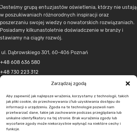
Jesteśmy grupą entuzjastów oświetlenia, którzy nie ustają
w poszukiwaniach różnorodnych inspiracji oraz
poszerzaniu swojej wiedzy o nowatorskich rozwiązaniach.
Posiadamy kilkunastoletnie doświadczenie w branży i
stawiamy na ciągły rozwój.
ul. Dąbrowskiego 301, 60-406 Poznań
+48 608 636 580
+48 730 223 312
+48 502 598 107
Zarządzaj zgodą
kontakt@lumens.expert
Aby zapewnić jak najlepsze wrażenia, korzystamy z technologii, takich
jak pliki cookie, do przechowywania i/lub uzyskiwania dostępu do
informacji o urządzeniu. Zgoda na te technologie pozwoli nam
przetwarzać dane, takie jak zachowanie podczas przeglądania lub
unikalne identyfikatory na tej stronie. Brak wyrażenia zgody lub
wycofanie zgody może niekorzystnie wpłynąć na niektóre cechy i
funkcje.
MENU