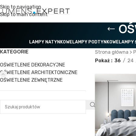
Skip to navigation
Skip to main content
OŚ
LAMPY NATYNKOWE
LAMPY PODTYNKOWE
LAMPY 
KATEGORIE
Strona główna
>
P
Pokaż
36
24
OŚWIETLENIE DEKORACYJNE
OŚWIETLENIE ARCHITEKTONICZNE
OŚWIETLENIE ZEWNĘTRZNE