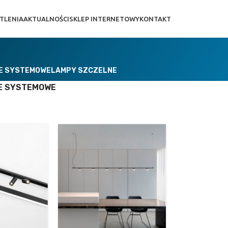
TLENIA
AKTUALNOŚCI
SKLEP INTERNETOWY
KONTAKT
IE SYSTEMOWE
LAMPY SZCZELNE
E SYSTEMOWE