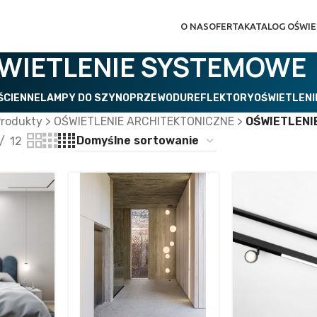
O NAS
OFERTA
KATALOG OŚWIE
WIETLENIE SYSTEMOWE
ŚCIENNE
LAMPY DO SZYNOPRZEWODU
REFLEKTORY
OŚWIETLEN
rodukty
>
OŚWIETLENIE ARCHITEKTONICZNE
>
OŚWIETLENI
12