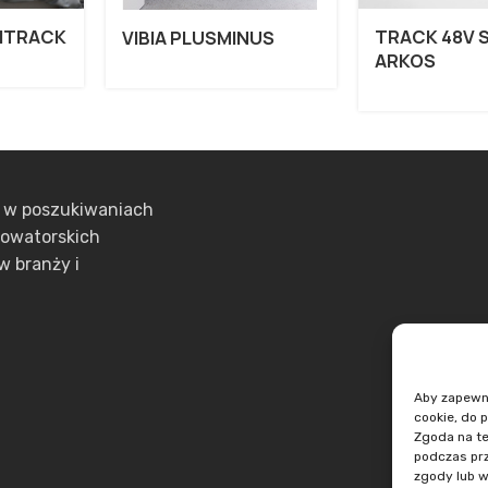
ITRACK
TRACK 48V 
VIBIA PLUSMINUS
ARKOS
ą w poszukiwaniach
nowatorskich
w branży i
Aby zapewnić
cookie, do 
Zgoda na te
podczas prz
zgody lub w