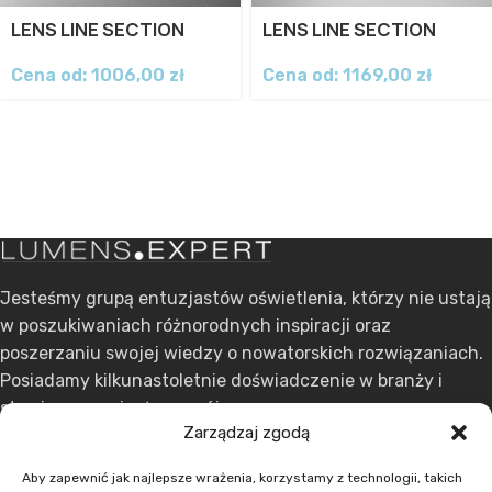
LENS LINE SECTION
LENS LINE SECTION
Cena od:
1006,00
zł
Cena od:
1169,00
zł
Jesteśmy grupą entuzjastów oświetlenia, którzy nie ustają
w poszukiwaniach różnorodnych inspiracji oraz
poszerzaniu swojej wiedzy o nowatorskich rozwiązaniach.
Posiadamy kilkunastoletnie doświadczenie w branży i
stawiamy na ciągły rozwój.
Zarządzaj zgodą
ul. Dąbrowskiego 301, 60-406 Poznań
Aby zapewnić jak najlepsze wrażenia, korzystamy z technologii, takich