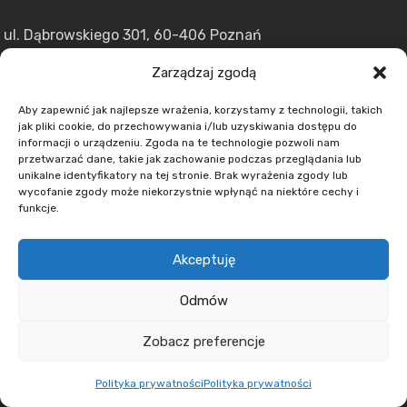
ul. Dąbrowskiego 301, 60-406 Poznań
+48 608 636 580
Zarządzaj zgodą
+48 730 223 312
Aby zapewnić jak najlepsze wrażenia, korzystamy z technologii, takich
+48 502 598 107
jak pliki cookie, do przechowywania i/lub uzyskiwania dostępu do
informacji o urządzeniu. Zgoda na te technologie pozwoli nam
kontakt@lumens.expert
przetwarzać dane, takie jak zachowanie podczas przeglądania lub
unikalne identyfikatory na tej stronie. Brak wyrażenia zgody lub
wycofanie zgody może niekorzystnie wpłynąć na niektóre cechy i
funkcje.
Akceptuję
MENU
Odmów
O nas
Zobacz preferencje
Oferta
Aktualności
Polityka prywatności
Polityka prywatności
Kontakt